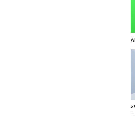
Wh
Ga
De