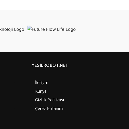
YESİLROBOT.NET
İletişim
7000
Künye
4060
Gizlilik Politikası
3887
Çerez Kullanımı
3290
1350
1308