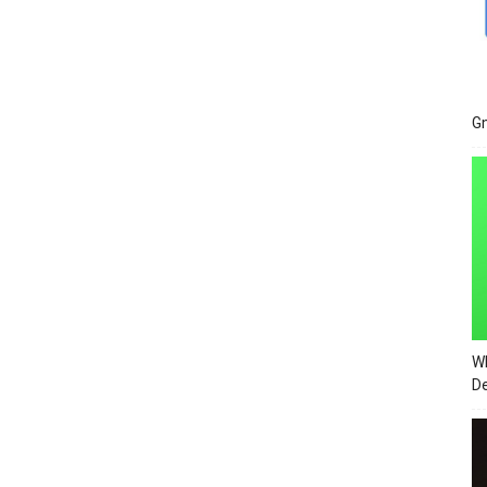
Gm
Wh
De