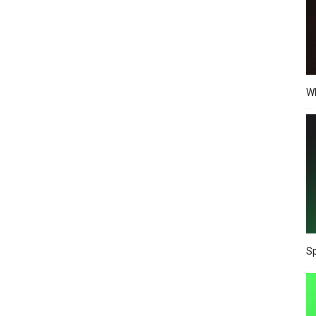
Wh
Sp