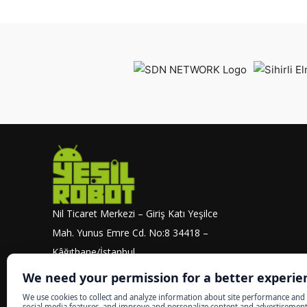
Nil Ticaret Merkezi – Giriş Katı Yeşilce
Mah. Yunus Emre Cd. No:8 34418 –
Kâğıthane/İstanbul
info@yesilrobot.net