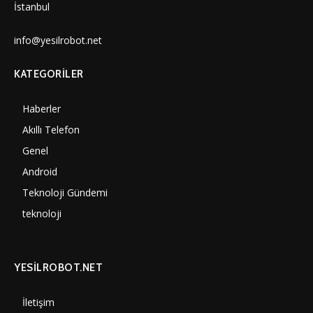
İstanbul
info@yesilrobot.net
KATEGORILER
Haberler
7000
Akıllı Telefon
4060
Genel
3887
Android
3290
Teknoloji Gündemi
1350
teknoloji
1308
YESİLROBOT.NET
İletişim