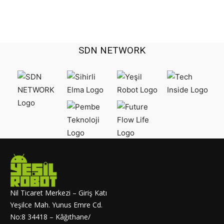
SDN NETWORK
Nil Ticaret Merkezi – Giriş Katı
Yeşilce Mah. Yunus Emre Cd.
No:8 34418 – Kâğıthane/