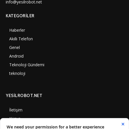
info@yesilrobot.net
KATEGORILER
Haberler
7000
Akıllı Telefon
4060
Genel
3887
Android
3290
Teknoloji Gündemi
1350
teknoloji
1308
YESİLROBOT.NET
İletişim
Künye
Gizlilik Politikası