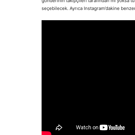
gönderinin takipçileri tarafından mı yoksa t
seçebilecek. Ayrıca Instagram’dakine benze