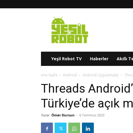
Yeşil
Robot
Yeşil Robot TV
Haberler
Akıllı T
Ana Sayfa
Android
Android Uygulamalar
Threa
Threads Android’d
Türkiye’de açık m
Yazar
Ömer Dursun
-
6 Temmuz 2023