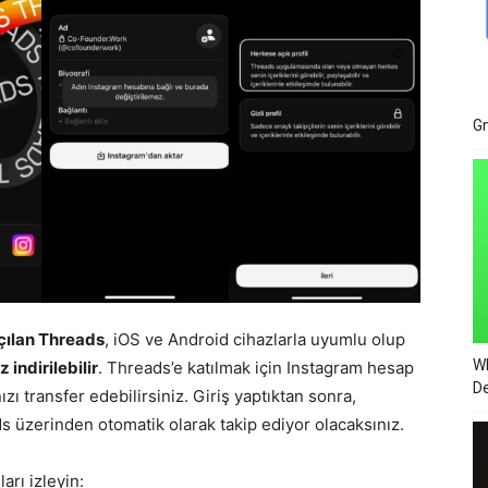
Gm
çılan Threads
, iOS ve Android cihazlarla uyumlu olup
Wh
 indirilebilir
. Threads’e katılmak için Instagram hesap
De
ızı transfer edebilirsiniz. Giriş yaptıktan sonra,
ds üzerinden otomatik olarak takip ediyor olacaksınız.
arı izleyin: