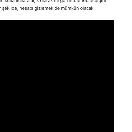
üm kullanıcılara açık olarak mı görüntülenebileceğini
r şekilde, hesabı gizlemek de mümkün olacak.