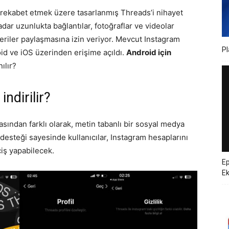
a rekabet etmek üzere tasarlanmış Threads’i nihayet
adar uzunlukta bağlantılar, fotoğraflar ve videolar
iler paylaşmasına izin veriyor. Mevcut Instagram
Pl
oid ve iOS üzerinden erişime açıldı.
Android için
nılır?
ndirilir?
sından farklı olarak, metin tabanlı bir sosyal medya
r desteği sayesinde kullanıcılar, Instagram hesaplarını
çiş yapabilecek.
Ep
E