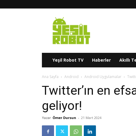
Yeşil
Robot
Yeşil Robot TV
Haberler
Akıllı T
Ana Sayfa
Android
Android Uygulamalar
Twitt
Twitter’ın en efs
geliyor!
Yazar
Ömer Dursun
-
21 Mart 2024