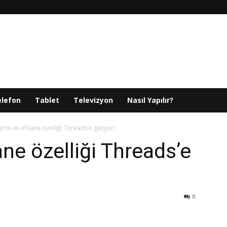
elefon
Tablet
Televizyon
Nasıl Yapılır?
er’ın en efsane özelliği Threads’e geliyor!
ane özelliği Threads’e
0