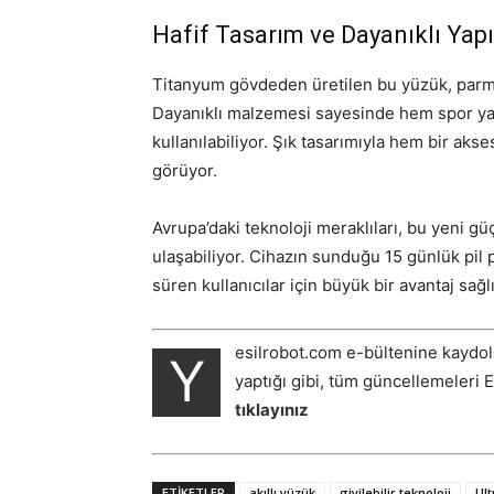
Hafif Tasarım ve Dayanıklı Yapı
Titanyum gövdeden üretilen bu yüzük, parmak
Dayanıklı malzemesi sayesinde hem spor ya
kullanılabiliyor. Şık tasarımıyla hem bir aks
görüyor.
Avrupa’daki teknoloji meraklıları, bu yeni g
ulaşabiliyor. Cihazın sunduğu 15 günlük pil 
süren kullanıcılar için büyük bir avantaj sağl
esilrobot.com e-bültenine kaydol
Y
yaptığı gibi, tüm güncellemeleri 
tıklayınız
ETIKETLER
akıllı yüzük
giyilebilir teknoloji
Ul