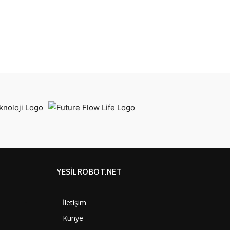
YESİLROBOT.NET
İletişim
7000
Künye
4060