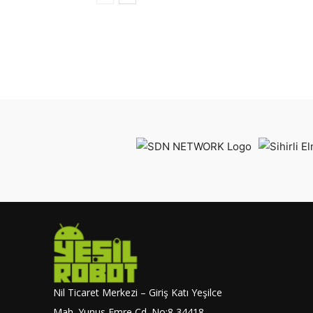
Nil Ticaret Merkezi – Giriş Katı Yeşilce
Mah. Yunus Emre Cd. No:8 34418 –