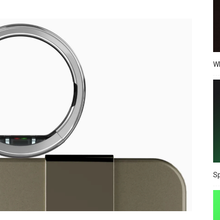
Wh
Sp