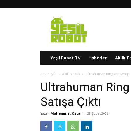
Yeşil
Robot
Yeşil Robot TV
Haberler
Akıllı T
Ana Sayfa
Akıllı Yüzük
Ultrahuman Ring Air Avrupa 
Ultrahuman Ring 
Satışa Çıktı
Yazar
Muhammet Özcan
-
28 Şubat 2026