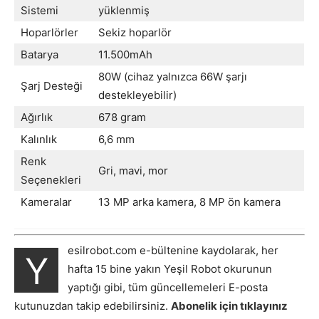
Sistemi
yüklenmiş
Hoparlörler
Sekiz hoparlör
Batarya
11.500mAh
80W (cihaz yalnızca 66W şarjı
Şarj Desteği
destekleyebilir)
Ağırlık
678 gram
Kalınlık
6,6 mm
Renk
Gri, mavi, mor
Seçenekleri
Kameralar
13 MP arka kamera, 8 MP ön kamera
esilrobot.com e-bültenine kaydolarak, her
Y
hafta 15 bine yakın Yeşil Robot okurunun
yaptığı gibi, tüm güncellemeleri E-posta
kutunuzdan takip edebilirsiniz.
Abonelik için tıklayınız