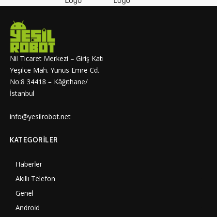
Nil Ticaret Merkezi – Giriş Katı
Yeşilce Mah. Yunus Emre Cd.
No:8 34418 – Kâğıthane/
İstanbul
info@yesilrobot.net
KATEGORILER
Haberler
7006
Akıllı Telefon
4061
Genel
3893
Android
3292