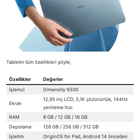
Tabletin tüm özellikleri şöyle;
Özellikler
Değerler
İşlemci
Dimensity 9300
12,95 inç LCD, 3,1K çözünürlük, 144Hz
Ekran
yenileme hızı
RAM
8 GB / 12 GB / 16 GB
Depolama
128 GB / 256 GB / 512 GB
İşletim
OriginOS for Pad, Android 14 önceden