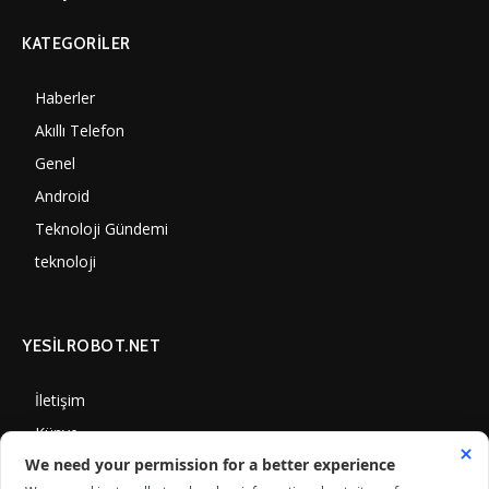
KATEGORILER
Haberler
6997
Akıllı Telefon
4060
Genel
3884
Android
3289
Teknoloji Gündemi
1347
teknoloji
1305
YESİLROBOT.NET
İletişim
Künye
Gizlilik Politikası