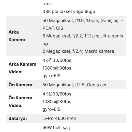
renk
388 ppi piksel yoğunluğu
50 Megapiksel, f/1.9, 1.0µm; Geniş açı –
PDAF, OIS
Arka
8 Megapiksel, f/2.2, 1.12µm; Ultra geniş
Kamera:
açı
2 Megapiksel, f/2.4; Makro kamera
4K@30/60fps,
Arka Kamera
1080p@30fps
Video:
gyro-EIS
Ön Kamera:
50 Megapiksel, f/2.5; Geniş açı
4K@30/60fps,
Ön Kamera
1080p@30fps
Video:
gyro-EIS
Batarya:
Li-Po 4600 mAh
66W hızlı şarj;