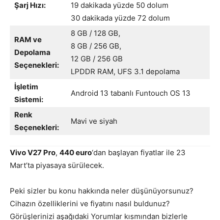
Şarj Hızı:
19 dakikada yüzde 50 dolum
30 dakikada yüzde 72 dolum
8 GB / 128 GB,
RAM ve
8 GB / 256 GB,
Depolama
12 GB / 256 GB
Seçenekleri:
LPDDR RAM, UFS 3.1 depolama
İşletim
Android 13 tabanlı Funtouch OS 13
Sistemi:
Renk
Mavi ve siyah
Seçenekleri:
Vivo V27 Pro
,
440 euro
‘dan başlayan fiyatlar ile 23
Mart’ta piyasaya sürülecek.
Peki sizler bu konu hakkında neler düşünüyorsunuz?
Cihazın özelliklerini ve fiyatını nasıl buldunuz?
Görüşlerinizi aşağıdaki Yorumlar kısmından bizlerle