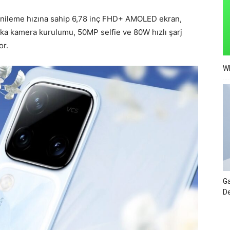
enileme hızına sahip 6,78 inç FHD+ AMOLED ekran,
ka kamera kurulumu, 50MP selfie ve 80W hızlı şarj
or.
Wh
Ga
De