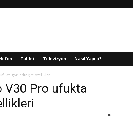
elefon
Tablet
Televizyon
Nasıl Yapılır?
ufukta göründü! İşte özellikleri
o V30 Pro ufukta
likleri
0