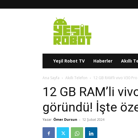
Yeşil
Robot
Yeşil Robot TV
Haberler
Akıllı T
Ana Sayfa
Akıllı Telefon
12 GB RAM’li vivo V30 Pro 
12 GB RAM’li viv
göründü! İşte özel
Yazar
Ömer Dursun
-
12 Şubat 2024