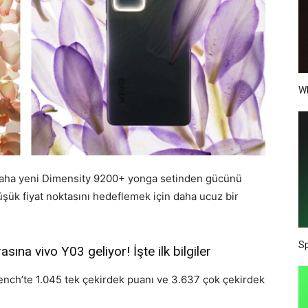
Wh
o daha yeni Dimensity 9200+ yonga setinden gücünü
şük fiyat noktasını hedeflemek için daha ucuz bir
Sp
asına vivo Y03 geliyor! İşte ilk bilgiler
nch’te 1.045 tek çekirdek puanı ve 3.637 çok çekirdek