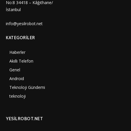
No:8 34418 – Kâğıthane/
İstanbul
info@yesilrobot.net
KATEGORILER
Haberler
7000
Akıllı Telefon
4060
Genel
3887
Android
3290
Teknoloji Gündemi
1350
teknoloji
1308
YESİLROBOT.NET