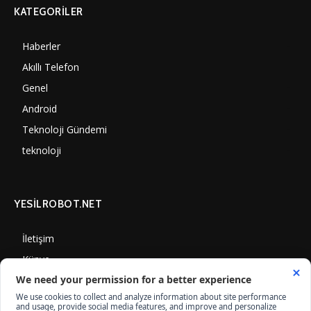
KATEGORILER
Haberler
7002
Akıllı Telefon
4061
Genel
3889
Android
3291
Teknoloji Gündemi
1352
teknoloji
1310
YESİLROBOT.NET
İletişim
Künye
Gizlilik Politikası
Çerez Kullanımı