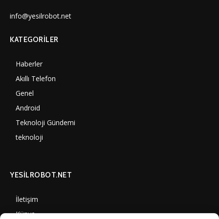
info@yesilrobot.net
KATEGORILER
Haberler
7006
Akıllı Telefon
4061
Genel
3893
Android
3292
Teknoloji Gündemi
1356
teknoloji
1314
YESİLROBOT.NET
İletişim
Künye