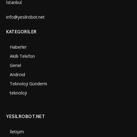
İstanbul
info@yesilrobot.net
KATEGORILER
Haberler
6997
Akıllı Telefon
4060
Genel
3884
Android
3289
Teknoloji Gündemi
1347
teknoloji
1305
YESİLROBOT.NET
İletişim