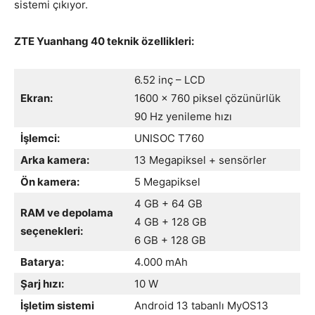
sistemi çıkıyor.
ZTE Yuanhang 40 teknik özellikleri:
6.52 inç – LCD
Ekran:
1600 x 760 piksel çözünürlük
90 Hz yenileme hızı
İşlemci:
UNISOC T760
Arka kamera:
13 Megapiksel + sensörler
Ön kamera:
5 Megapiksel
4 GB + 64 GB
RAM ve depolama
4 GB + 128 GB
seçenekleri:
6 GB + 128 GB
Batarya:
4.000 mAh
Şarj hızı:
10 W
İşletim sistemi
Android 13 tabanlı MyOS13