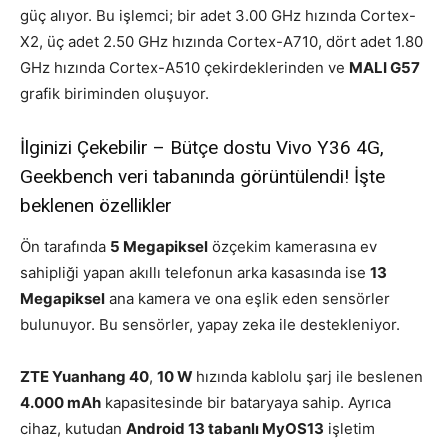
güç alıyor. Bu işlemci; bir adet 3.00 GHz hızında Cortex-
X2, üç adet 2.50 GHz hızında Cortex-A710, dört adet 1.80
GHz hızında Cortex-A510 çekirdeklerinden ve
MALI G57
grafik biriminden oluşuyor.
İlginizi Çekebilir – Bütçe dostu Vivo Y36 4G,
Geekbench veri tabanında görüntülendi! İşte
beklenen özellikler
Ön tarafında
5 Megapiksel
özçekim kamerasına ev
sahipliği yapan akıllı telefonun arka kasasında ise
13
Megapiksel
ana kamera ve ona eşlik eden sensörler
bulunuyor. Bu sensörler, yapay zeka ile destekleniyor.
ZTE Yuanhang 40
,
10 W
hızında kablolu şarj ile beslenen
4.000 mAh
kapasitesinde bir bataryaya sahip. Ayrıca
cihaz, kutudan
Android 13 tabanlı MyOS13
işletim