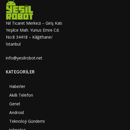
Nil Ticaret Merkezi – Giriş Katı
Yeşilce Mah. Yunus Emre Cd.
No:8 34418 – Kâğıthane/
İstanbul
info@yesilrobot.net
KATEGORILER
Haberler
7000
Akıllı Telefon
4060
Genel
3887
Android
3290
Teknoloji Gündemi
1350
teknoloji
1308