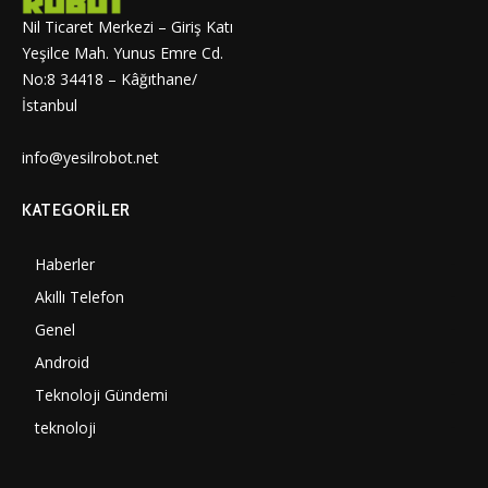
Nil Ticaret Merkezi – Giriş Katı
Yeşilce Mah. Yunus Emre Cd.
No:8 34418 – Kâğıthane/
İstanbul
info@yesilrobot.net
KATEGORILER
Haberler
7000
Akıllı Telefon
4060
Genel
3887
Android
3290
Teknoloji Gündemi
1350
teknoloji
1308