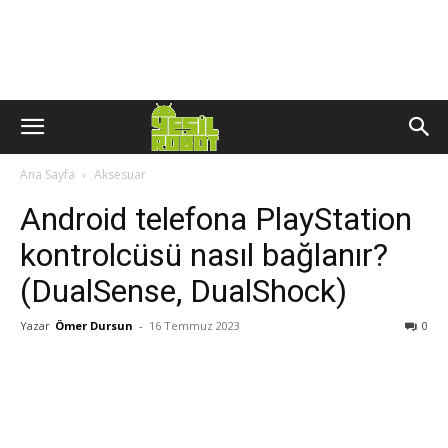
Ana Sayfa
Aksesuar
Android telefona PlayStation
kontrolcüsü nasıl bağlanır?
(DualSense, DualShock)
Yazar
Ömer Dursun
-
16 Temmuz 2023
0