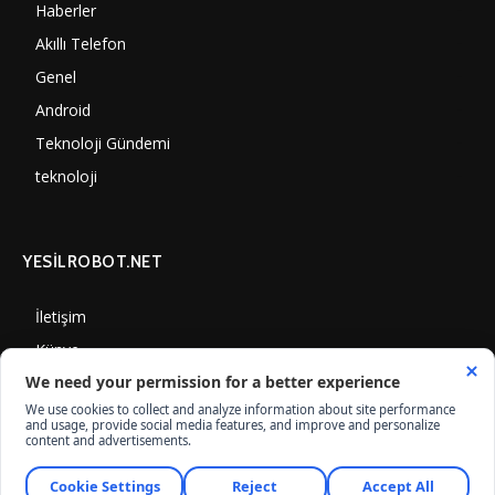
Haberler
7000
Akıllı Telefon
4060
Genel
3887
Android
3290
Teknoloji Gündemi
1350
teknoloji
1308
YESİLROBOT.NET
İletişim
Künye
Gizlilik Politikası
Çerez Kullanımı