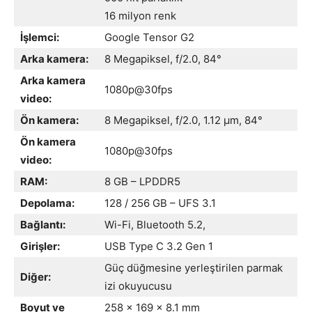
16 milyon renk
İşlemci:
Google Tensor G2
Arka kamera:
8 Megapiksel, f/2.0, 84°
Arka kamera
1080p@30fps
video:
Ön kamera:
8 Megapiksel, f/2.0, 1.12 μm, 84°
Ön kamera
1080p@30fps
video:
RAM:
8 GB – LPDDR5
Depolama:
128 / 256 GB – UFS 3.1
Bağlantı:
Wi-Fi, Bluetooth 5.2,
Girişler:
USB Type C 3.2 Gen 1
Güç düğmesine yerleştirilen parmak
Diğer:
izi okuyucusu
Boyut ve
258 x 169 x 8.1 mm