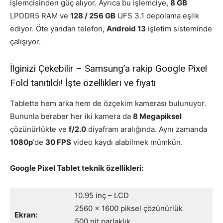
işlemcisinden güç alıyor. Ayrıca bu işlemciye,
8 GB
LPDDR5 RAM ve
128 / 256 GB
UFS 3.1 depolama eşlik
ediyor. Öte yandan telefon,
Android 13
işletim sisteminde
çalışıyor.
İlginizi Çekebilir – Samsung’a rakip Google Pixel
Fold tanıtıldı! İşte özellikleri ve fiyatı
Tablette hem arka hem de özçekim kamerası bulunuyor.
Bununla beraber her iki kamera da
8 Megapiksel
çözünürlükte ve
f/2.0
diyafram aralığında. Aynı zamanda
1080p
‘de
30 FPS
video kaydı alabilmek mümkün.
Google Pixel Tablet teknik özellikleri:
10.95 inç – LCD
2560 x 1600 piksel çözünürlük
Ekran:
500 nit parlaklık