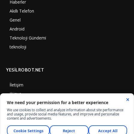
Haberler
7010
Akıllı Telefon
4061
Genel
3898
Android
3292
Teknoloji Gündemi
1360
teknoloji
1318
YESİLROBOT.NET
İletişim
Künye
Gizlilik Politikası
Çerez Kullanımı