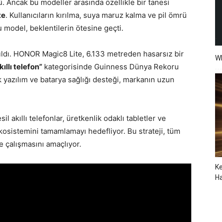
ü. Ancak bu modeller arasında özellikle bir tanesi
te
. Kullanıcıların kırılma, suya maruz kalma ve pil ömrü
u model, beklentilerin ötesine geçti.
ırıldı. HONOR Magic8 Lite, 6.133 metreden hasarsız bir
W
llı telefon”
kategorisinde Guinness Dünya Rekoru
lık yazılım ve batarya sağlığı desteği, markanın uzun
akıllı telefonlar, üretkenlik odaklı tabletler ve
 ekosistemini tamamlamayı hedefliyor. Bu strateji, tüm
e çalışmasını amaçlıyor.
Ke
Ha