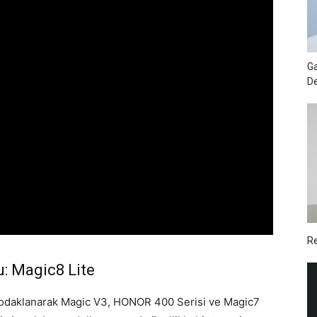
Ga
De
Re
u: Magic8 Lite
 odaklanarak Magic V3, HONOR 400 Serisi ve Magic7