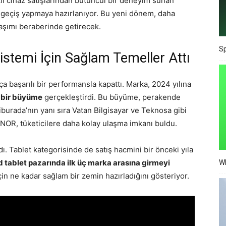
ekil cihaz satışlarından bütüncül bir deneyim sunan
e geçiş yapmaya hazırlanıyor. Bu yeni dönem, daha
klaşımı beraberinde getirecek.
Sp
stemi İçin Sağlam Temeller Attı
 başarılı bir performansla kapattı. Marka, 2024 yılına
 bir büyüme
gerçekleştirdi. Bu büyüme, perakende
burada’nın yanı sıra Vatan Bilgisayar ve Teknosa gibi
ONOR, tüketicilere daha kolay ulaşma imkanı buldu.
adı. Tablet kategorisinde de satış hacmini bir önceki yıla
 tablet pazarında ilk üç marka arasına girmeyi
Wh
için ne kadar sağlam bir zemin hazırladığını gösteriyor.