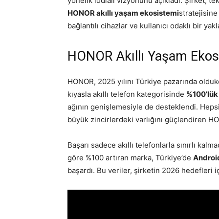
yönelik iddialı vizyonunu açıkladı. Şirket, t
HONOR akıllı yaşam ekosistemi
stratejisin
bağlantılı cihazlar ve kullanıcı odaklı bir ya
HONOR Akıllı Yaşam Ekosi
HONOR, 2025 yılını Türkiye pazarında oldukça
kıyasla akıllı telefon kategorisinde
%100’lük
ağının genişlemesiyle de desteklendi. Hepsi
büyük zincirlerdeki varlığını güçlendiren H
Başarı sadece akıllı telefonlarla sınırlı kalm
göre %100 artıran marka, Türkiye’de
Android
başardı. Bu veriler, şirketin 2026 hedefleri 