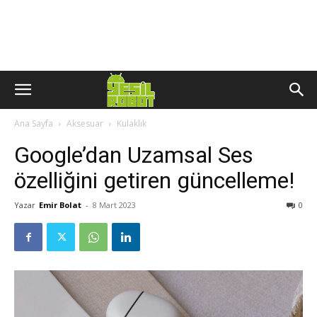
Ana Sayfa
Aksesuar
Kulaklık
Google’dan Uzamsal Ses
özelliğini getiren güncelleme!
Yazar
Emir Bolat
-
8 Mart 2023
0