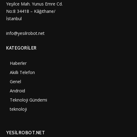
Yeşilce Mah. Yunus Emre Cd.
No:8 34418 – Kâğıthane/
İstanbul
info@yesilrobot.net
KATEGORILER
Haberler
7000
Akıllı Telefon
4060
Genel
3887
Android
3290
Teknoloji Gündemi
1350
teknoloji
1308
YESİLROBOT.NET