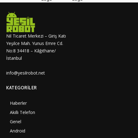
Nil Ticaret Merkezi – Giriş Katı
Yeşilce Mah. Yunus Emre Cd.
No:8 34418 – Kâğıthane/
İstanbul
info@yesilrobot.net
KATEGORILER
Haberler
7006
Akıllı Telefon
4061
Genel
3893
Android
3292