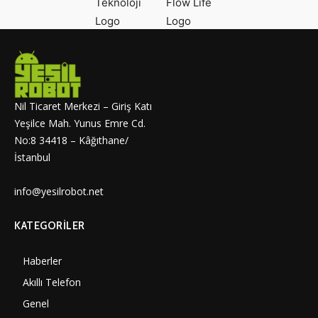
Nil Ticaret Merkezi – Giriş Katı
Yeşilce Mah. Yunus Emre Cd.
No:8 34418 – Kâğıthane/
İstanbul
info@yesilrobot.net
KATEGORILER
Haberler
7000
Akıllı Telefon
4060
Genel
3887