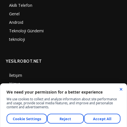
Akıllı Telefon
4060
Genel
3884
Android
3289
Teknoloji Gündemi
1347
teknoloji
1305
YESİLROBOT.NET
İletişim
Künye
Gizlilik Politikası
Çerez Kullanımı