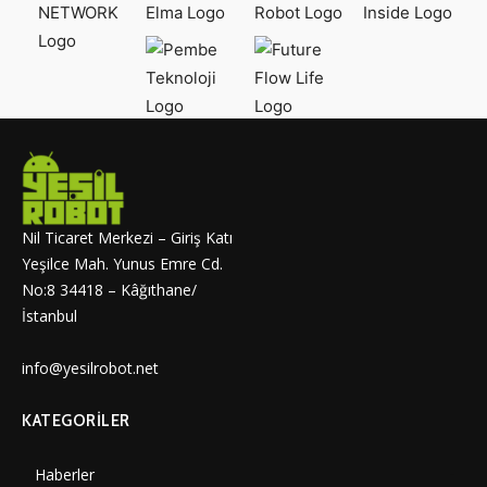
Nil Ticaret Merkezi – Giriş Katı
Yeşilce Mah. Yunus Emre Cd.
No:8 34418 – Kâğıthane/
İstanbul
info@yesilrobot.net
KATEGORILER
Haberler
6997