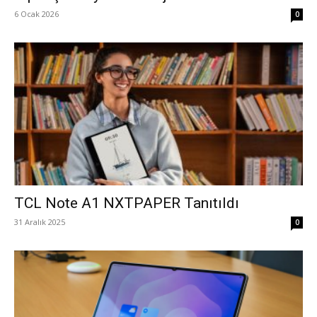
6 Ocak 2026
0
TCL Note A1 NXTPAPER Tanıtıldı
31 Aralık 2025
0