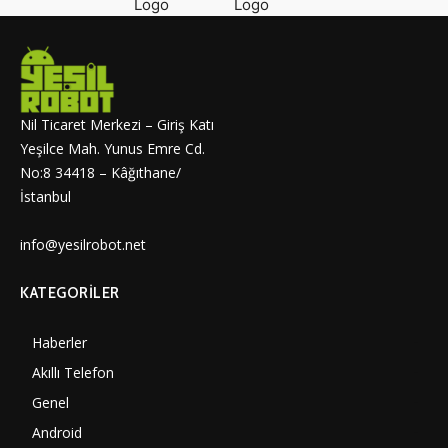
Nil Ticaret Merkezi – Giriş Katı
Yeşilce Mah. Yunus Emre Cd.
No:8 34418 – Kâğıthane/
İstanbul
info@yesilrobot.net
KATEGORILER
Haberler
7010
Akıllı Telefon
4061
Genel
3898
Android
3292