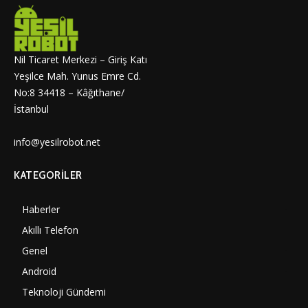
Nil Ticaret Merkezi – Giriş Katı
Yeşilce Mah. Yunus Emre Cd.
No:8 34418 – Kâğıthane/
İstanbul
info@yesilrobot.net
KATEGORILER
Haberler
7006
Akıllı Telefon
4061
Genel
3893
Android
3292
Teknoloji Gündemi
1356