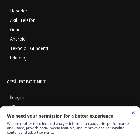
Haberler
7000
Akıllı Telefon
4060
Genel
3887
Android
3290
Teknoloji Gündemi
1350
teknoloji
1308
YESİLROBOT.NET
İletişim
Künye
Gizlilik Politikası
Çerez Kullanımı