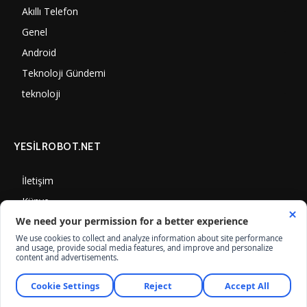
Akıllı Telefon
4061
Genel
3893
Android
3292
Teknoloji Gündemi
1356
teknoloji
1314
YESİLROBOT.NET
İletişim
Künye
Gizlilik Politikası
Çerez Kullanımı