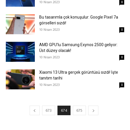
10 Nisan 2023
0
Bu tasarımla çok konuşulur: Google Pixel 7a
görselleri sızdı!
10 Nisan 2023
0
AMD GPU’lu Samsung Exynos 2500 geliyor:
Üst düzey olacak!
10 Nisan 2023
0
Xiaomi 13 Ultra gerçek görüntüsü sızdı! İşte
tanıtım tarihi
10 Nisan 2023
0
673
674
675