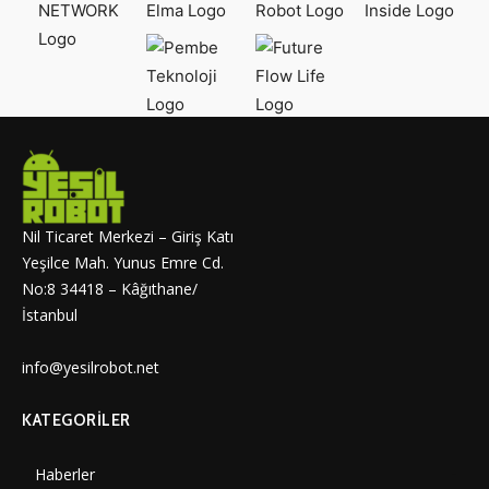
Nil Ticaret Merkezi – Giriş Katı
Yeşilce Mah. Yunus Emre Cd.
No:8 34418 – Kâğıthane/
İstanbul
info@yesilrobot.net
KATEGORILER
Haberler
7006