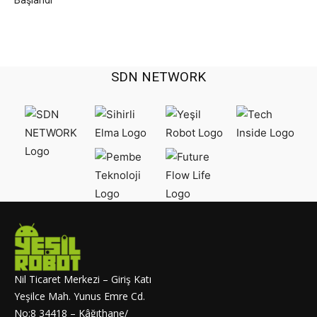
Başlandı
SDN NETWORK
Nil Ticaret Merkezi – Giriş Katı
Yeşilce Mah. Yunus Emre Cd.
No:8 34418 – Kâğıthane/