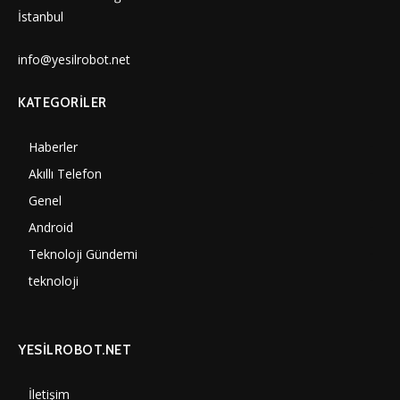
İstanbul
info@yesilrobot.net
KATEGORILER
Haberler
7006
Akıllı Telefon
4061
Genel
3893
Android
3292
Teknoloji Gündemi
1356
teknoloji
1314
YESİLROBOT.NET
İletişim