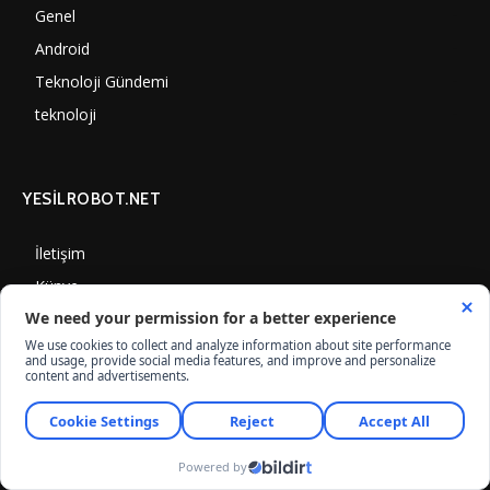
Genel
3884
Android
3289
Teknoloji Gündemi
1347
teknoloji
1305
YESİLROBOT.NET
İletişim
Künye
Gizlilik Politikası
Çerez Kullanımı
© Yesilrobot.Net, İnternet Medyası ve Bilişim Muhabirleri Derneği üyesidir.