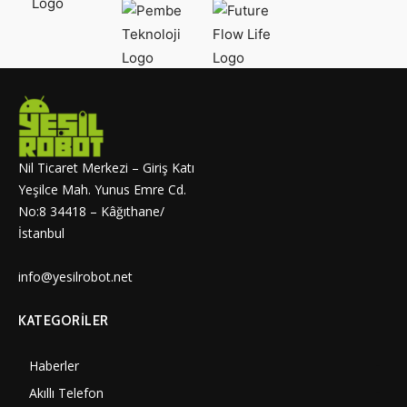
Nil Ticaret Merkezi – Giriş Katı
Yeşilce Mah. Yunus Emre Cd.
No:8 34418 – Kâğıthane/
İstanbul
info@yesilrobot.net
KATEGORILER
Haberler
6997
Akıllı Telefon
4060