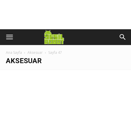
Ana Sayfa
Aksesuar
Sayfa 47
AKSESUAR